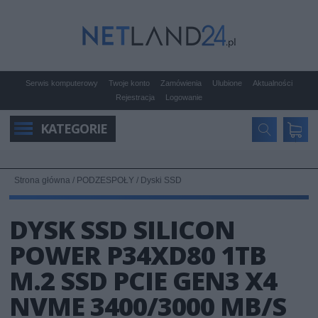
Serwis komputerowy
Twoje konto
Zamówienia
Ulubione
Aktualności
Rejestracja
Logowanie
KATEGORIE
Strona główna
/
PODZESPOŁY
/
Dyski SSD
DYSK SSD SILICON
POWER P34XD80 1TB
M.2 SSD PCIE GEN3 X4
NVME 3400/3000 MB/S