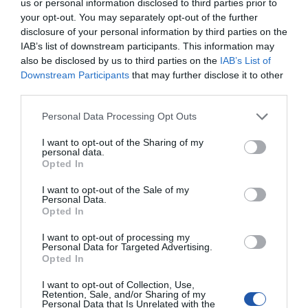
us or personal information disclosed to third parties prior to
Gwarancja
60 miesięcy w serwisie
your opt-out. You may separately opt-out of the further
producenta:
disclosure of your personal information by third parties on the
Ogólne
IAB’s list of downstream participants. This information may
also be disclosed by us to third parties on the
IAB’s List of
Rodzaj
Napęd stały - wewnętrzny
urządzenia:
Downstream Participants
that may further disclose it to other
third parties.
Pojemność:
1 TB
Rodzaj
M.2 2280
Personal Data Processing Opt Outs
obudowy:
Interfejs:
PCI Express 3.0 x4 (NVMe)
I want to opt-out of the Sharing of my
personal data.
Cechy:
Pamięć podręczna DRAM, cache SLC, NVM
Opted In
Express (NVMe) 1.3, RAID Engine, radiator
aluminiowy
I want to opt-out of the Sale of my
Personal Data.
Szerokość:
22 mm
Opted In
Głębokość:
80 mm
I want to opt-out of processing my
Wysokość:
4.75 mm
Personal Data for Targeted Advertising.
Opted In
Waga:
11 g
Wydajność
I want to opt-out of Collection, Use,
Retention, Sale, and/or Sharing of my
Szybkość
3400 MBps (odczyt) / 3000 MBps (zapis)
Personal Data that Is Unrelated with the