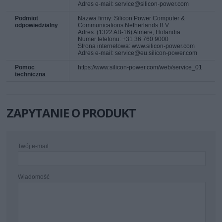
Adres e-mail: service@silicon-power.com
Podmiot
Nazwa firmy: Silicon Power Computer &
odpowiedzialny
Communications Netherlands B.V.
Adres: (1322 AB-16) Almere, Holandia
Numer telefonu: +31 36 760 9000
Strona internetowa: www.silicon-power.com
Adres e-mail: service@eu.silicon-power.com
Pomoc
https://www.silicon-power.com/web/service_01
techniczna
ZAPYTANIE O PRODUKT
Twój e-mail
Wiadomość