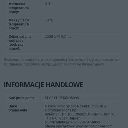
Minimalna
0 °C
temperatura
pracy:
Maksymalna
70 °C
temperatura
pracy:
Odporność na
1500 g @ 0,5 ms
wstrząsy
(podczas
pracy):
Deklarowana waga jest wagą minimalną i może różnić się w zależności od
konfiguracji oraz zmian występujących w procesie produkcyjnym.
INFORMACJE HANDLOWE
Kod producenta
SP001TBP34XD8005
Dane
Nazwa firmy: Silicon Power Computer &
producenta
Communications Inc.
Adres: 7F., No.106, Zhouzi St., Neihu District,
Taipei City 114, Tajwan
Numer telefonu: +886-2-8797-8833
Strona internetowa: www.silicon-power.com