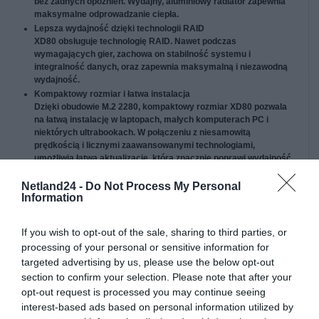
bez żadnych opóźnień. Wydajny, aluminiowy radiator zapewnia
maksymalne odprowadzanie ciepła.
Lepsza wydajność dzięki technologii RAID
XD80 obsługuje technologię RAID. Nawet podczas
wymagających gier, zachowa on stabilność systemu i
integralność danych, oraz zapewnia maksymalną i niezawodną
wydajność.
Kompaktowy rozmiar i łatwa instalacja
Dzięki obudowie M.2 2280, kompaktowy rozmiar XD80 pozwala
na łatwą instalację w laptopach, małych komputerach PC i
niektórych ultrabookach. W połączeniu z niesamowitą
prędkością i licznymi zaawansowanymi technologiami,
umożliwia łatwą aktualizację, która znacznie poprawi wydajność
systemu, a jednocześnie pozwoli zaoszczędzić miejsce na inne
komponenty.
Netland24 -
Do Not Process My Personal
Information
Produkt:
If you wish to opt-out of the sale, sharing to third parties, or
Nazwa:
SILICON POWER P34XD80 1TB M.2 SSD PCIe
processing of your personal or sensitive information for
Gen3 x4 NVMe 3400/3000 MB/s heatsink
targeted advertising by us, please use the below opt-out
Opis:
SILICON POWER XD80 - Napęd stały - 1 TB -
section to confirm your selection. Please note that after your
wewnętrzny - M.2 2280 - PCI Express 3.0 x4
(NVMe)
opt-out request is processed you may continue seeing
interest-based ads based on personal information utilized by
EAN:
4713436142959