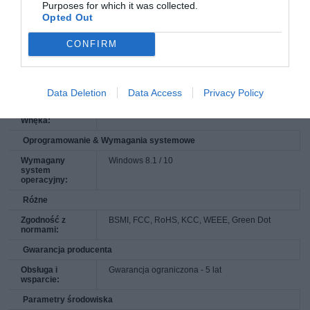
wewnętrzna
Purposes for which it was collected.
danych:
Opted Out
Niezawodność
CONFIRM
MTBF:
2 miliony godziny
Rozszerzenie i łączność
Interfejsy:
1 x PCI Express 3.0 x4 (NVMe) - M.2 Card
Data Deletion
Data Access
Privacy Policy
Kompatybilna
M.2 2280
Wnęka:
Oprogramowanie & Wymagania systemowe
Wymagany
Windows 8.1 / 10
system
operacyjny:
Różne
Zgodność z
BSMI, FCC, RoHS, KCC, WEEE, Green Dot
normami:
Gwarancja producenta
Obsługa i
Gwarancja ograniczona - 5 lat
wsparcie:
Parametry środowiska