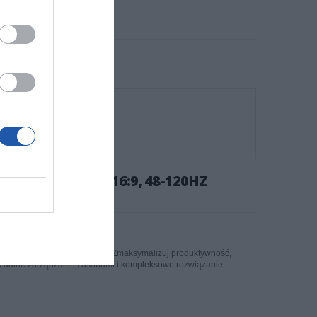
AY, ANTI-GLARE 16:9, 48-120HZ
świeżania monitora 48–120 Hz. Zmaksymalizuj produktywność,
c zdalne zarządzanie zasobami i kompleksowe rozwiązanie