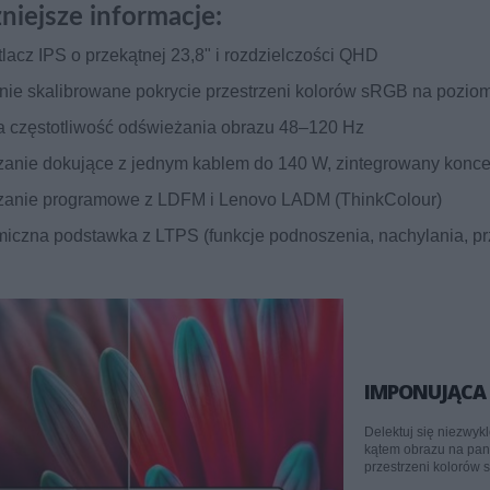
niejsze informacje:
lacz IPS o przekątnej 23,8" i rozdzielczości QHD
nie skalibrowane pokrycie przestrzeni kolorów sRGB na pozio
 częstotliwość odświeżania obrazu 48–120 Hz
anie dokujące z jednym kablem do 140 W, zintegrowany konce
anie programowe z LDFM i Lenovo LADM (ThinkColour)
iczna podstawka z LTPS (funkcje podnoszenia, nachylania, prz
IMPONUJĄCA
Delektuj się niezwy
kątem obrazu na pane
przestrzeni kolorów