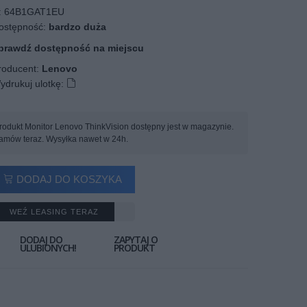
:
64B1GAT1EU
stępność:
bardzo duża
prawdź dostępność na miejscu
oducent:
Lenovo
ydrukuj ulotkę:
rodukt Monitor Lenovo ThinkVision dostępny jest w magazynie.
amów teraz. Wysyłka nawet w 24h.
DODAJ DO KOSZYKA
WEŹ LEASING TERAZ
DODAJ DO
ZAPYTAJ O
ULUBIONYCH!
PRODUKT