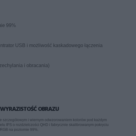
mie 99%
ntrator USB i możliwość kaskadowego łączenia
echylania i obracania)
 WYRAZISTOŚĆ OBRAZU
kle szczegółowym i wiernym odwzorowaniem kolorów pod każdym
lu IPS o rozdzielczości QHD i fabrycznie skalibrowanym pokryciu
 sRGB na poziomie 99%.