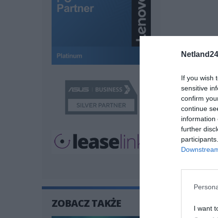
Netland24
If you wish 
sensitive in
confirm you
continue se
information 
further disc
participants
Downstream 
Persona
ZOBACZ TAKŻE
I want t