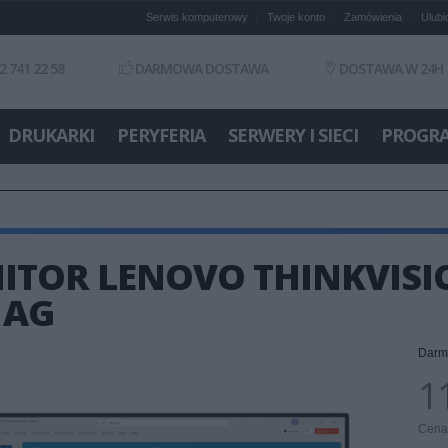
Serwis komputerowy
Twoje konto
Zamówienia
Ulubi
2 741 22 58
DARMOWA DOSTAWA
DOSTAWA W 24H
DRUKARKI
PERYFERIA
SERWERY I SIECI
PROGR
TOR LENOVO THINKVISION
 AG
Darm
11
Cena 