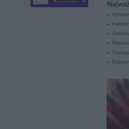
Najważ
Wyświet
Fabrycz
Zmienna
Rozwiąz
Rozwiąz
Ergonom