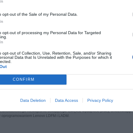
In
o opt-out of the Sale of my Personal Data.
In
IKACJA
to opt-out of processing my Personal Data for Targeted
ing.
In
o opt-out of Collection, Use, Retention, Sale, and/or Sharing
ersonal Data that Is Unrelated with the Purposes for which it
lected.
Out
ION P24QD-40 23.8" QHD (2560X1440) IPS DISPL
CONFIRM
E REFRESH RATE & ERGONOMIC STAND
rządzenia:
Data Deletion
Data Access
Privacy Policy
cą z oszczędnością energii i płynnym obrazem dzięki zmiennej częstotliwości od
 jednokablowego rozwiązania dokującego. Zwiększ wydajność pracy, umożliwiają
z oprogramowaniem Lenovo LDFM i LADM.