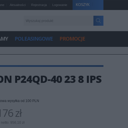
KOSZYK
one
Aktualności
Rejestracja
Logowanie
AMY
POLEASINGOWE
PROMOCJE
 P24QD-40 23 8 IPS
owa wysyłka od 100 PLN
76 zł
netto: 956,10 zł