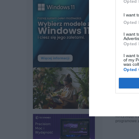
Opted 
I want t
Opted 
SPECYF
I want 
Advertis
Opted 
I want t
of my P
was col
Opted 
THINKVIS
VARIABL
Opis u
Ciesz się pra
korzystając z
programowe 