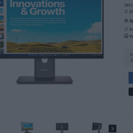
SKU
Do
S
Pr
W
P
Z