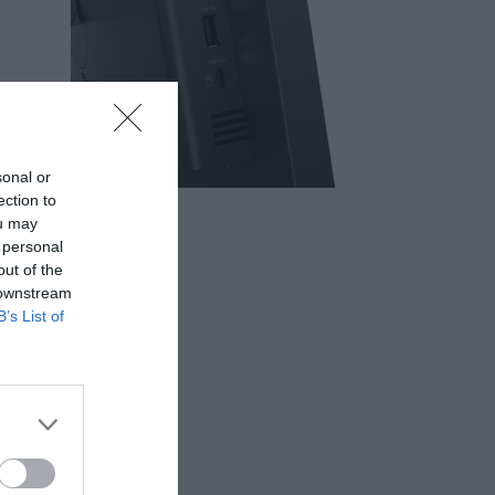
sonal or
ection to
ou may
 personal
out of the
 downstream
B’s List of