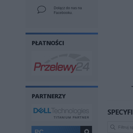
Dołącz do nas na
Facebooku.
PŁATNOŚCI
PARTNERZY
SPECYF