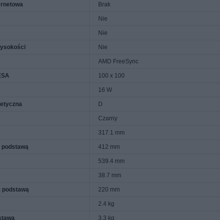
ernetowa
Brak
Nie
Nie
wysokości
Nie
AMD FreeSync
ESA
100 x 100
16 W
getyczna
D
Czarny
317.1 mm
 podstawą
412 mm
539.4 mm
38.7 mm
z podstawą
220 mm
2.4 kg
stawą
3.3 kg