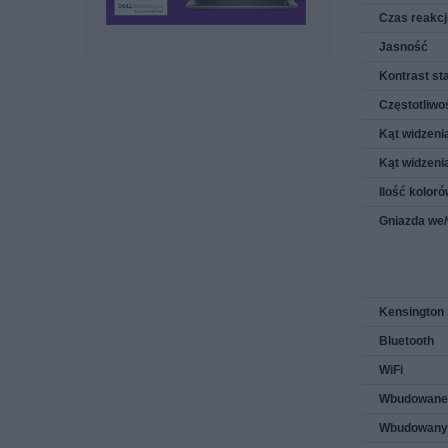
Czas reakcj
Jasność
Kontrast st
Częstotliwo
Kąt widzeni
Kąt widzeni
Ilość kolor
Gniazda we
Kensington 
Bluetooth
WiFi
Wbudowane 
Wbudowany 