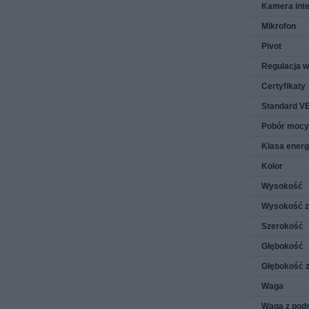
Kamera int
Mikrofon
Pivot
Regulacja 
Certyfikaty
Standard V
Pobór mocy
Klasa ener
Kolor
Wysokość
Wysokość z
Szerokość
Głębokość
Głębokość 
Waga
Waga z pod