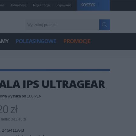
KOSZYK
one
Aktualności
Rejestracja
Logowanie
AMY
POLEASINGOWE
PROMOCJE
CALA IPS ULTRAGEAR
owa wysyłka od 100 PLN
0 zł
netto: 341,46 zł
:
24G411A-B