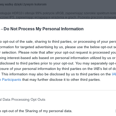
iwą walkę dzięki żywym kolorom
bsługuje HDR10 i oferuje 99% pokrycie sRGB, zapewniając szerokie spektrum kolo
laczowi IPS, zapewniając wciągające wrażenia w grach. Pozwala graczom doświad
 -
Do Not Process My Personal Information
grach z częstotliwością przetaktowania 144 Hz (natywna częstotliwość odśwież
ć częstotliwość odświeżania 144 Hz (natywna 120 Hz) dla płynności,
to opt-out of the sale, sharing to third parties, or processing of your per
e czysty obraz przy jednoczesnej minimalizacji rozmycia ruchu.
formation for targeted advertising by us, please use the below opt-out s
 bardziej wciągającej rozgrywce z każdą klatką.
r selection. Please note that after your opt-out request is processed y
eing interest-based ads based on personal information utilized by us or
do zwycięstwa
disclosed to third parties prior to your opt-out. You may separately opt-
ia ruchu w czasie 1 ms zapewnia płynną rozgrywkę, redukując rozmycie i efekt z
losure of your personal information by third parties on the IAB’s list of
zewagę nad konkurencją.
. This information may also be disclosed by us to third parties on the
IA
Participants
that may further disclose it to other third parties.
przy użyciu powszechnie stosowanej technologii
ologii AMD FreeSync, zatwierdzonej przez NVIDIA kompatybilności z G-SYNC, ten m
ewniając niezrównaną precyzję i płynność w grach.
l Data Processing Opt Outs
o opt-out of the Sharing of my personal data.
odzielić cały wyświetlacz na maksymalnie 6 sekcji, zmienić projekt motywu, a n
bsługuje również tryby PBP i, co zapewnia wydajną wielozadaniowość w wielu źr