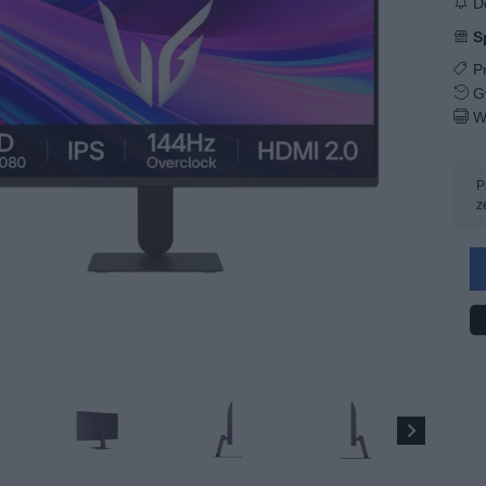
Do
S
Pr
Gw
W
P
z