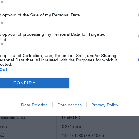
In
nstrukcja. Prawie unoszący się w powietrzu
o opt-out of the Sale of my Personal Data.
j ekranu i mniej rozpraszania uwagi dzięki ultracienkiej ramce i minimalistyczne
In
osząca się w powietrzu podstawka podkreśla czystą, lekką estetykę, a bezszwowy 
iguracji lub minimalistycznych miejsc pracy.
to opt-out of processing my Personal Data for Targeted
ing.
ergetyczna
Pobierz
In
o opt-out of Collection, Use, Retention, Sale, and/or Sharing
24G411A-B
ersonal Data that Is Unrelated with the Purposes for which it
lected.
Out
brazu
16:9
ekranu
23.8''
CONFIRM
y
TFT IPS
ia matrycy
Matowa
Data Deletion
Data Access
Privacy Policy
kowy
Nie
 podświetlania
Diody LED
rycy
0.2745 mm
ość
1920 x 1080 (FHD 1080)