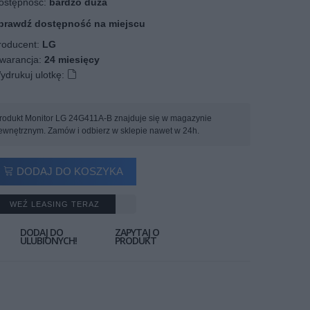
stępność:
bardzo duża
prawdź dostępność na miejscu
oducent:
LG
arancja:
24 miesięcy
ydrukuj ulotkę:
rodukt Monitor LG 24G411A-B znajduje się w magazynie
ewnętrznym. Zamów i odbierz w sklepie nawet w 24h.
DODAJ DO KOSZYKA
WEŹ LEASING TERAZ
DODAJ DO
ZAPYTAJ O
ULUBIONYCH!
PRODUKT