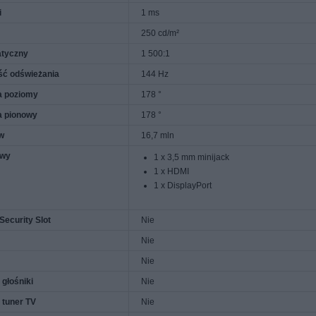
i
1 ms
250 cd/m²
atyczny
1 500:1
ść odświeżania
144 Hz
a poziomy
178 °
a pionowy
178 °
ów
16,7 mln
/wy
1 x 3,5 mm minijack
1 x HDMI
1 x DisplayPort
Security Slot
Nie
Nie
Nie
głośniki
Nie
tuner TV
Nie