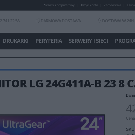
Serwis komputerowy
Twoje konto
Zamówienia
Ulubi
2 741 22 58
DARMOWA DOSTAWA
DOSTAWA W 24H
DRUKARKI
PERYFERIA
SERWERY I SIECI
PROGR
TOR LG 24G411A-B 23 8 
Darm
42
Cena 
SKU