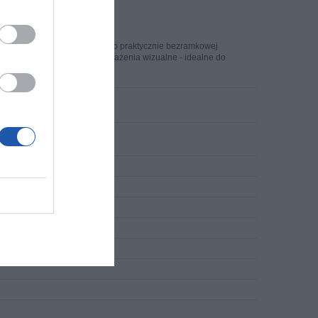
j, smukłej podstawie podstawy o praktycznie bezramkowej
ekran zapewnia wciągające wrażenia wizualne - idealne do